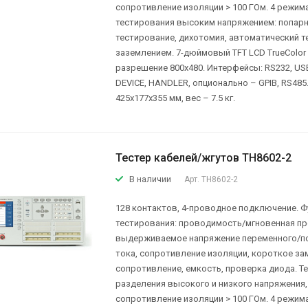
сопротивление изоляции > 100 ГОм. 4 режим
тестирования высоким напряжением: попар
тестирование, дихотомия, автоматический те
заземлением. 7-дюймовый TFT LCD TrueColor э
разрешение 800х480. Интерфейсы: RS232, US
DEVICE, HANDLER, опционально – GPIB, RS485
425x177x355 мм, вес – 7.5 кг.
Тестер кабелей/жгутов TH8602-2
В наличии
Арт.
TH8602-2
128 контактов, 4-проводное подключение. Ф
тестирования: проводимость/мгновенная п
выдерживаемое напряжение переменного/п
тока, сопротивление изоляции, короткое за
сопротивление, емкость, проверка диода. Т
разделения высокого и низкого напряжения,
сопротивление изоляции > 100 ГОм. 4 режим