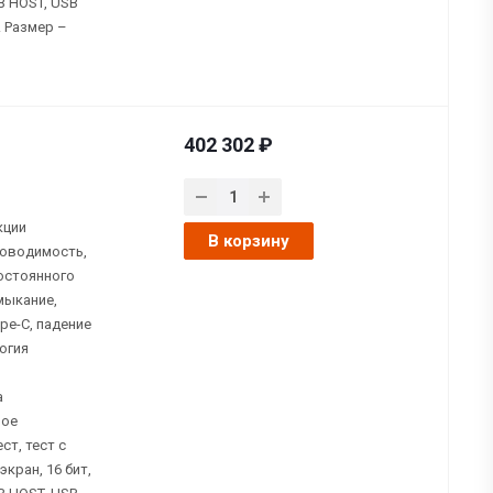
B HOST, USB
. Размер –
402 302 ₽
кции
В корзину
роводимость,
остоянного
мыкание,
pe-C, падение
огия
а
ное
ст, тест с
кран, 16 бит,