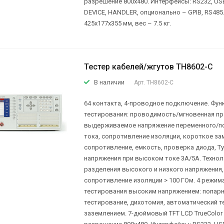
разрешение 800х480. Интерфейсы: RS232, US
DEVICE, HANDLER, опционально – GPIB, RS485
425x177x355 мм, вес – 7.5 кг.
Тестер кабелей/жгутов TH8602-C
В наличии
Арт.
TH8602-C
64 контакта, 4-проводное подключение. Фун
тестирования: проводимость/мгновенная п
выдерживаемое напряжение переменного/п
тока, сопротивление изоляции, короткое за
сопротивление, емкость, проверка диода, Ty
напряжения при высоком токе 3А/5А. Технол
разделения высокого и низкого напряжения,
сопротивление изоляции > 100 ГОм. 4 режим
тестирования высоким напряжением: попар
тестирование, дихотомия, автоматический те
заземлением. 7-дюймовый TFT LCD TrueColor э