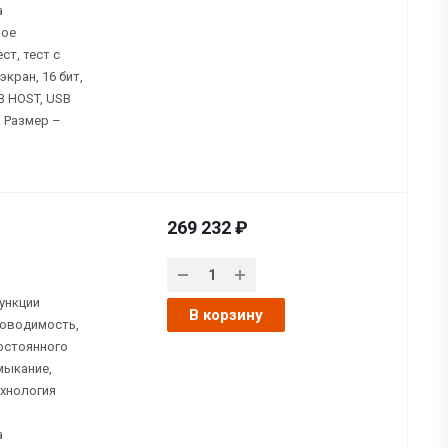
а
ное
ст, тест с
кран, 16 бит,
B HOST, USB
. Размер –
269 232 ₽
ункции
В корзину
роводимость,
остоянного
мыкание,
ехнология
а