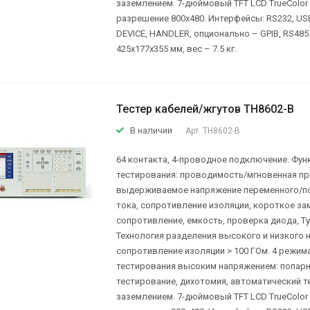
заземлением. 7-дюймовый TFT LCD TrueColor э
разрешение 800х480. Интерфейсы: RS232, US
DEVICE, HANDLER, опционально – GPIB, RS485
425x177x355 мм, вес – 7.5 кг.
Тестер кабелей/жгутов TH8602-B
В наличии
Арт.
TH8602-B
64 контакта, 4-проводное подключение. Фун
тестирования: проводимость/мгновенная п
выдерживаемое напряжение переменного/п
тока, сопротивление изоляции, короткое за
сопротивление, емкость, проверка диода, Ty
Технология разделения высокого и низкого 
сопротивление изоляции > 100 ГОм. 4 режим
тестирования высоким напряжением: попар
тестирование, дихотомия, автоматический те
заземлением. 7-дюймовый TFT LCD TrueColor э