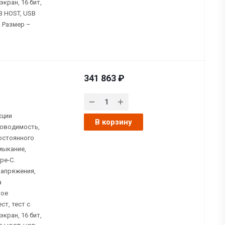
кран, 16 бит,
B HOST, USB
. Размер –
341 863 ₽
кции
В корзину
роводимость,
остоянного
мыкание,
pe-C.
напряжения,
а
ное
ст, тест с
кран, 16 бит,