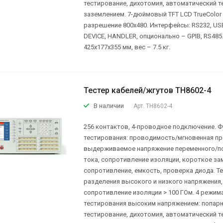
тестирование, дихотомия, автоматический те
заземлением. 7-дюймовый TFT LCD TrueColor э
разрешение 800х480. Интерфейсы: RS232, US
DEVICE, HANDLER, опционально – GPIB, RS485
425x177x355 мм, вес – 7.5 кг.
Тестер кабелей/жгутов TH8602-4
В наличии
Арт.
TH8602-4
256 контактов, 4-проводное подключение. Ф
тестирования: проводимость/мгновенная п
выдерживаемое напряжение переменного/п
тока, сопротивление изоляции, короткое за
сопротивление, емкость, проверка диода. Т
разделения высокого и низкого напряжения,
сопротивление изоляции > 100 ГОм. 4 режим
тестирования высоким напряжением: попар
тестирование, дихотомия, автоматический те