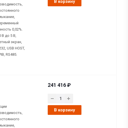
В корзину
роводимость,
остоянного
мыкание,
Переменный
чность 0,02%.
В до 5 В,
етный экран,
232, USB HOST,
IB, RS485.
241 416 ₽
кции
В корзину
роводимость,
остоянного
мыкание,