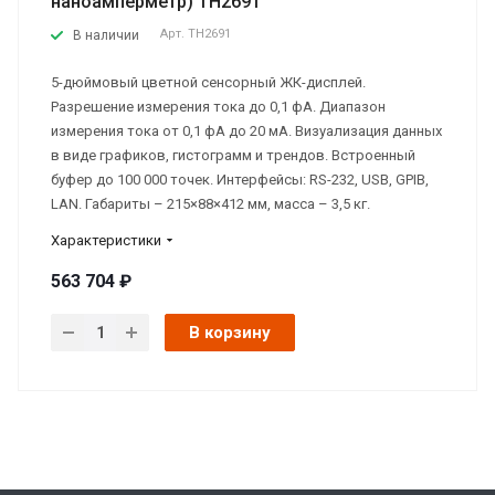
наноамперметр) TH2691
Арт.
TH2691
В наличии
5-дюймовый цветной сенсорный ЖК-дисплей.
Разрешение измерения тока до 0,1 фА. Диапазон
измерения тока от 0,1 фА до 20 мА. Визуализация данных
в виде графиков, гистограмм и трендов. Встроенный
буфер до 100 000 точек. Интерфейсы: RS-232, USB, GPIB,
LAN. Габариты – 215×88×412 мм, масса – 3,5 кг.
Характеристики
563 704 ₽
В корзину