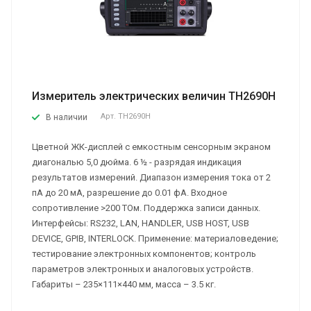
Измеритель электрических величин TH2690H
Арт.
TH2690H
В наличии
Цветной ЖК-дисплей с емкостным сенсорным экраном
диагональю 5,0 дюйма. 6 ½ - разрядая индикация
результатов измерений. Диапазон измерения тока от 2
пА до 20 мA, разрешение до 0.01 фA. Входное
сопротивление >200 ТОм. Поддержка записи данных.
Интерфейсы: RS232, LAN, HANDLER, USB HOST, USB
DEVICE, GPIB, INTERLOCK. Применение: материаловедение;
тестирование электронных компонентов; контроль
параметров электронных и аналоговых устройств.
Габариты – 235×111×440 мм, масса – 3.5 кг.