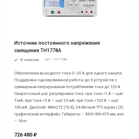
Источник постоянного напряжения
смещения TH1778A
Арт.
TH1778A
В наличии
Обеспечение выходного тока 0–20 А для одного канала.
Поддержка одновременной работы до 6 устройств с
суммарным непрерывным потреблением тока до 120 А.
Сверхточный шаг регулировки тока: при токе <1 А — шаг
5 мА; при токе <5 А — шаг 25 мА; при токе <120 А — шаг
100 мА. Дисплей: 480×272 (16:9), 24-битный TFT-экран LCD,
графический интерфейс. Габариты – 430×185×473 мм, вес
– 18 кг.
726 480 ₽