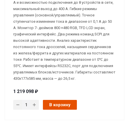
А и возможностью подключения до 8 устройств в сети,
максимальный выход до 400 А. Гибкие режимы
управления (основной/управляемый). Точное
ступенчатое изменение тока в диапазоне от 0,1 А до 50
А. Монитор 7- дюймов 800 ×480 RGB, TFD LCD экран,
графический интерфейс. Два режима команд SCPI для
высокой адаптивности. Анализ характеристик
постоянного тока дросселей, насыщения сердечников
из железа/феррита и других материалов на постоянном
токе. Работает в температурном диапазоне от 0℃ до
55℃. Имеет интерфейсы RS232C, порт для подключения
управляемых блоков/источников. Габариты составляют
430x177x585 мм, масса — до 26,5 кг.
1 219 098 ₽
В корзину