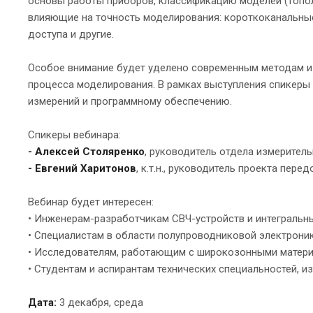
основы работы приборов, классификацию моделей (топол
влияющие на точность моделирования: короткоканальные
доступа и другие.
Особое внимание будет уделено современным методам и
процесса моделирования. В рамках выступления спикеры
измерений и программному обеспечению.
Спикеры вебинара:
- Алексей Столяренко
, руководитель отдела измерител
- Евгений Харитонов
, к.т.н., руководитель проекта пер
Вебинар будет интересен:
• Инженерам-разработчикам СВЧ-устройств и интегральны
• Специалистам в области полупроводниковой электрони
• Исследователям, работающим с широкозонными материал
• Студентам и аспирантам технических специальностей, 
Дата:
3 декабря, среда