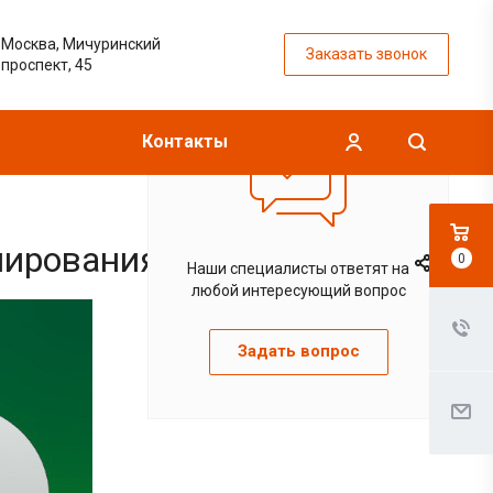
Москва, Мичуринский
Заказать звонок
проспект, 45
Контакты
лирования GaN HEMT»!
0
Наши специалисты ответят на
любой интересующий вопрос
Задать вопрос