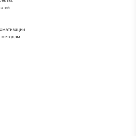
фекты,
астей
томатизации
, методам