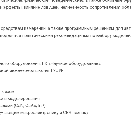
огические, физические, поведенческие), а также основные эф
 эффекты, влияние ловушек, нелинейность сопротивления обл
 средствам измерений, а также программным решениям для ав
 поделятся практическими рекомендациями по выбору моделей
ьного оборудования, ГК «Научное оборудование»;
едовой инженерной школы ТУСУР.
х схем.
ки и моделирования.
ами (GaN, GaAs, InP).
изучающим микроэлектронику и СВЧ-технику.