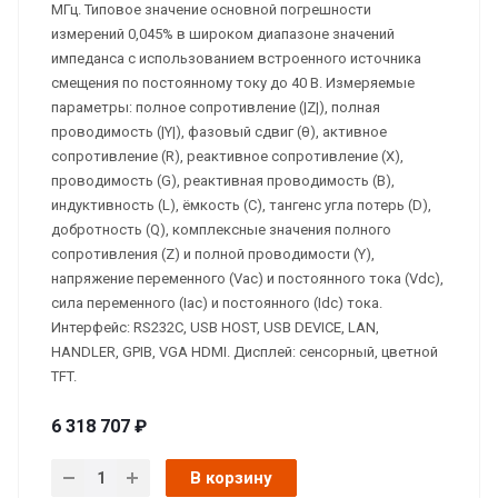
МГц. Типовое значение основной погрешности
измерений 0,045% в широком диапазоне значений
импеданса с использованием встроенного источника
смещения по постоянному току до 40 В. Измеряемые
параметры: полное сопротивление (|Z|), полная
проводимость (|Y|), фазовый сдвиг (θ), активное
сопротивление (R), реактивное сопротивление (X),
проводимость (G), реактивная проводимость (B),
индуктивность (L), ёмкость (C), тангенс угла потерь (D),
добротность (Q), комплексные значения полного
сопротивления (Z) и полной проводимости (Y),
напряжение переменного (Vac) и постоянного тока (Vdc),
сила переменного (Iac) и постоянного (Idc) тока.
Интерфейс: RS232C, USB HOST, USB DEVICE, LAN,
HANDLER, GPIB, VGA HDMI. Дисплей: сенсорный, цветной
TFT.
6 318 707 ₽
В корзину