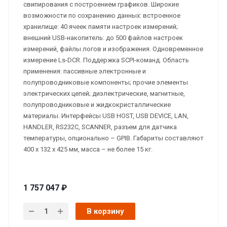
свипирования с построением графиков. Широкие
возможности по сохранению данных: встроенное
хранилище: 40 ячеек памяти настроек измерений;
внешний USB-накопитель: до 500 файлов настроек
измерений, файлы логов и изображения. Одновременное
измерение Ls-DCR. Поддержка SCPI-команд. Область
применения: пассивные электронные и
полупроводниковые компоненты; прочие элементы
электрических цепей; диэлектрические, магнитные,
полупроводниковые и жидкокристаллические
материалы. Интерфейсы USB HOST, USB DEVICE, LAN,
HANDLER, RS232C, SCANNER, разъем для датчика
температуры, опционально – GPIB. Габариты составляют
400 x 132 x 425 мм, масса – не более 15 кг.
1 757 047 ₽
В корзину