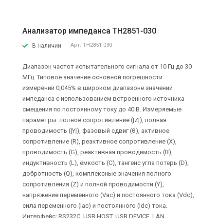
Анализатор импеданса TH2851-030
Арт.
TH2851-030
В наличии
Диапазон частот испытательного сигнала от 10 Гц до 30
МГц. Типовое значение основной погрешности
измерений 0,045% в широком диапазоне значений
импеданса с использованием встроенного источника
смещения по постоянному току до 40 В. Измеряемые
параметры: полное сопротивление (|Z|), полная
проводимость (|Y|), фазовый сдвиг (θ), активное
сопротивление (R), реактивное сопротивление (X),
проводимость (G), реактивная проводимость (B),
индуктивность (L), ёмкость (C), тангенс угла потерь (D),
добротность (Q), комплексные значения полного
сопротивления (Z) и полной проводимости (Y),
напряжение переменного (Vac) и постоянного тока (Vdc),
сила переменного (Iac) и постоянного (Idc) тока.
Интерфейс: RS232C, USB HOST, USB DEVICE, LAN,