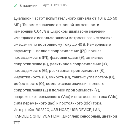
Арт.
TH2851-050
В наличии
Диапазон частот испытательного сигнала от 10 Гц до 50
МГц. Типовое значение основной погрешности
измерений 0,045% в широком диапазоне значений
импеданса с использованием встроенного источника
смещения по постоянному току до 40 В. Измеряемые
параметры: полное сопротивление (|Z|), полная
проводимость (|Y|), фазовый сдвиг (θ), активное
сопротивление (R), реактивное сопротивление (X),
проводимость (G), реактивная проводимость (B),
индуктивность (L), ёмкость (C), тангенс угла потерь (D),
добротность (Q), комплексные значения полного
сопротивления (Z) и полной проводимости (Y),
напряжение переменного (Vac) и постоянного тока (Vdc),
сила переменного (Iac) и постоянного (Idc) тока.
Интерфейс: RS232C, USB HOST, USB DEVICE, LAN,
HANDLER, GPIB, VGA HDMI. Дисплей: сенсорный, цветной
TFT.