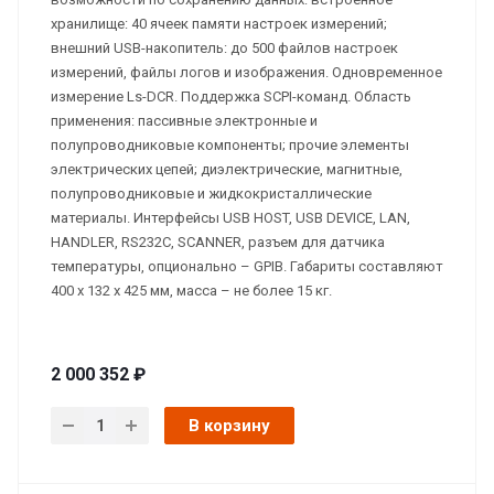
хранилище: 40 ячеек памяти настроек измерений;
внешний USB-накопитель: до 500 файлов настроек
измерений, файлы логов и изображения. Одновременное
измерение Ls-DCR. Поддержка SCPI-команд. Область
применения: пассивные электронные и
полупроводниковые компоненты; прочие элементы
электрических цепей; диэлектрические, магнитные,
полупроводниковые и жидкокристаллические
материалы. Интерфейсы USB HOST, USB DEVICE, LAN,
HANDLER, RS232C, SCANNER, разъем для датчика
температуры, опционально – GPIB. Габариты составляют
400 x 132 x 425 мм, масса – не более 15 кг.
2 000 352 ₽
В корзину