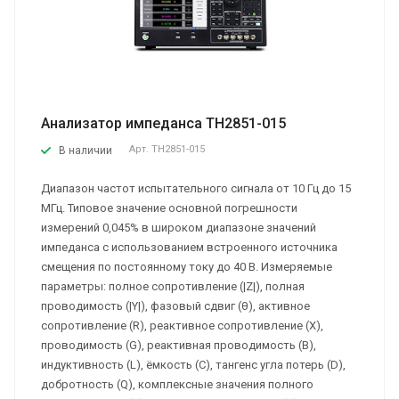
Анализатор импеданса TH2851-015
Арт.
TH2851-015
В наличии
Диапазон частот испытательного сигнала от 10 Гц до 15
МГц. Типовое значение основной погрешности
измерений 0,045% в широком диапазоне значений
импеданса с использованием встроенного источника
смещения по постоянному току до 40 В. Измеряемые
параметры: полное сопротивление (|Z|), полная
проводимость (|Y|), фазовый сдвиг (θ), активное
сопротивление (R), реактивное сопротивление (X),
проводимость (G), реактивная проводимость (B),
индуктивность (L), ёмкость (C), тангенс угла потерь (D),
добротность (Q), комплексные значения полного